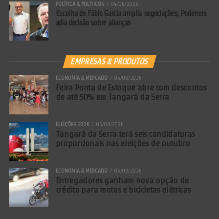
Comentários Facebook
POLÍTICA & POLÍTICOS
04/08/2026
Escolha de Fábio Garcia amplia negociações; Podemos
adia decisão sobre alianças
EMPRESAS & PRODUTOS
ECONOMIA & MERCADO
06/08/2026
Feira Ponta de Estoque abre com descontos
de até 50% em Tangará da Serra
ELEIÇÕES 2026
06/08/2026
Tangará da Serra terá seis candidaturas
proporcionais nas eleições de outubro
ECONOMIA & MERCADO
06/08/2026
Entregadores ganham nova opção de
crédito para motos e bicicletas elétricas