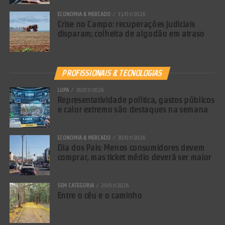
ECONOMIA & MERCADO
31/07/2026
Crise no Campo: recuperações judiciais
disparam; colheita de algodão em atraso
PROFISSIONAIS & TECNOLOGIAS
LUPA
30/07/2026
Representatividade política, gastos públicos
e calor extremo são destaques na semana
ECONOMIA & MERCADO
30/07/2026
Dia dos Pais: Menos consumidores devem
comprar, mas ticket médio deverá ser maior
SEM CATEGORIA
29/07/2026
Entre o céu e o caminho