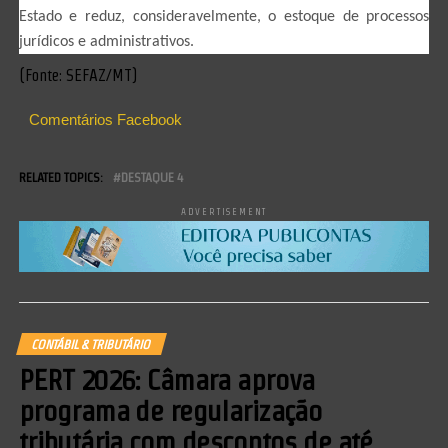
Estado e reduz, consideravelmente, o estoque de processos
jurídicos e administrativos.
(Fonte: SEFAZ/MT)
Comentários Facebook
RELATED TOPICS:
DESTAQUE 4
ADVERTISEMENT
CONTÁBIL & TRIBUTÁRIO
PERT 2026: Câmara aprova
programa de regularização
tributária com descontos de até