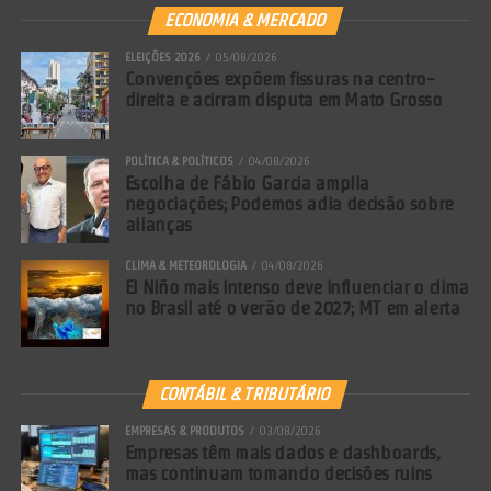
ECONOMIA & MERCADO
ELEIÇÕES 2026
05/08/2026
Convenções expõem fissuras na centro-
direita e acirram disputa em Mato Grosso
POLÍTICA & POLÍTICOS
04/08/2026
Escolha de Fábio Garcia amplia
negociações; Podemos adia decisão sobre
alianças
CLIMA & METEOROLOGIA
04/08/2026
El Niño mais intenso deve influenciar o clima
no Brasil até o verão de 2027; MT em alerta
CONTÁBIL & TRIBUTÁRIO
EMPRESAS & PRODUTOS
03/08/2026
Empresas têm mais dados e dashboards,
mas continuam tomando decisões ruins