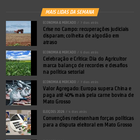
MAIS LIDAS DA SEMANA
ECONOMIA & MERCADO
7 dias atrás
Crise no Campo: recuperações judiciais
disparam; colheita de algodão em
atraso
ECONOMIA & MERCADO
6 dias atrás
Celebração e Crítica: Dia do Agricultor
marca balanço de recordes e desafios
na política setorial
ECONOMIA & MERCADO
7 dias atrás
Valor Agregado: Europa supera China e
paga até 40% mais pela carne bovina de
Mato Grosso
ELEIÇÕES 2026
4 dias atrás
Convenções redesenham forças políticas
para a disputa eleitoral em Mato Grosso