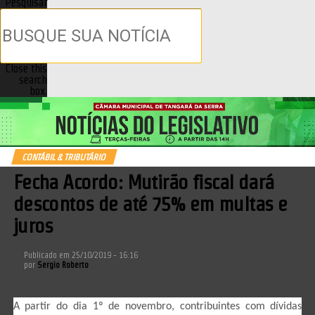
Pesquisar
Close this
search
box.
CONTÁBIL & TRIBUTÁRIO
Fecha Acordo: Mutirão fiscal dará
descontos de até 75% em multas e
juros
Publicado em
25/10/2019 - 16:16
por
Sergio Roberto
A partir do dia 1º de novembro, contribuintes com dívidas