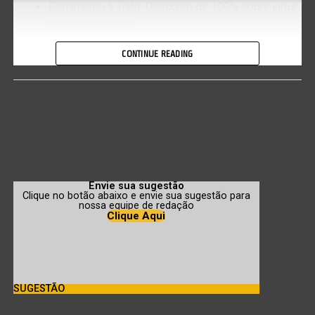
Pagamento à vista: Desconto de 100% sobre juros
e multa moratória.
Parcelamento em até 6 parcelas, com quitação
CONTINUE READING
dentro do exercício financeiro: Desconto de 100%
sobre juros e multa moratória.
Parcelamento em até 12 parcelas: Desconto de
90% sobre juros e multa moratória.
Parcelamento em até 24 parcelas: Desconto de
80% sobre juros e multa moratória.
Parcelamento em até 36 parcelas: Desconto de
Envie sua sugestão
Clique no botão abaixo e envie sua sugestão para
70% sobre juros e multa moratória.
nossa equipe de redação
Clique Aqui
Parcelamento em até 48 parcelas: Desconto de
60% sobre juros e multa moratória.
Parcelamento em até 60 parcelas, com entrada
mínima de 20% no ato da adesão: Desconto de
SUGESTÃO
60% sobre juros e multa moratória.