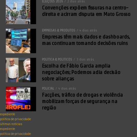
ELEIÇÕES 2026
2 dias atrás
Convenções expõem fissuras na centro-
direita e acirram disputa em Mato Grosso
EMPRESAS & PRODUTOS
4 dias atrás
Empresas têm mais dados e dashboards,
mas continuam tomando decisões ruins
POLÍTICA & POLÍTICOS
3 dias atrás
Escolha de Fábio Garcia amplia
negociações; Podemos adia decisão
sobre alianças
POLICIAL
4 dias atrás
Facções, tráfico de drogas e violência
mobilizam forças de segurança na
região
expediente
política de privacidade
últimas notícias
expediente
política de privacidade