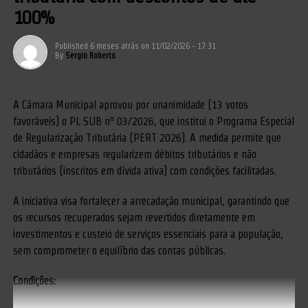
100%
Published
6 meses atrás
on
11/02/2026 - 17:31
By
Sergio Roberto
A Câmara Municipal aprovou por unanimidade (13 votos
favoráveis) o PL SUB nº 03/2026, que institui o Programa Especial
de Regularização Tributária (PERT 2026). A medida permite que
cidadãos e empresas regularizem débitos tributários e não
tributários (inscritos em dívida ativa) com condições facilitadas.
A iniciativa visa fortalecer a arrecadação municipal, garantindo que
os recursos recuperados sejam revertidos diretamente em
investimentos e custeio de serviços essenciais para a população,
sem comprometer o equilíbrio das contas públicas.
Condições: