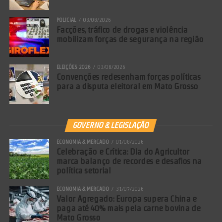
POLICIAL
03/08/2026
Facções, tráfico de drogas e violência
mobilizam forças de segurança na região
ELEIÇÕES 2026
03/08/2026
Convenções redesenham forças políticas
para a disputa eleitoral em Mato Grosso
GOVERNO & LEGISLAÇÃO
ECONOMIA & MERCADO
01/08/2026
Celebração e Crítica: Dia do Agricultor
marca balanço de recordes e desafios na
política setorial
ECONOMIA & MERCADO
31/07/2026
Valor Agregado: Europa supera China e
paga até 40% mais pela carne bovina de
Mato Grosso