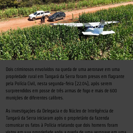
Dois criminosos envolvidos na queda de uma aeronave em uma
propriedade rural em Tangará da Serra foram presos em flagrante
pela Polícia Civil, nesta segunda-feira (22.04), após serem
surpreendidos em posse de três armas de fogo e mais de 600
munições de diferentes calibres.
As investigações da Delegacia e do Núcleo de Inteligência de
Tangará da Serra iniciaram após o proprietário da fazenda
comunicar os fatos à Polícia relatando que dois homens foram
vistos em sua propriedade após a queda de uma aeronave em uma