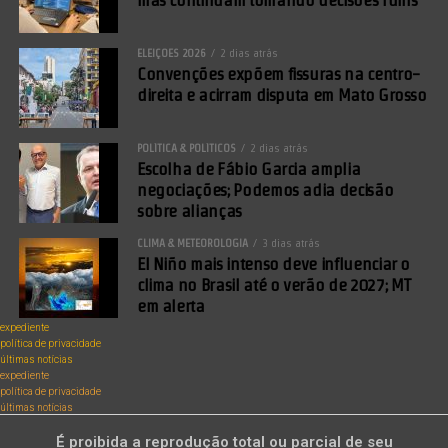
ELEIÇÕES 2026
2 dias atrás
Convenções expõem fissuras na centro-
direita e acirram disputa em Mato Grosso
POLÍTICA & POLÍTICOS
2 dias atrás
Escolha de Fábio Garcia amplia
negociações; Podemos adia decisão
sobre alianças
CLIMA & METEOROLOGIA
3 dias atrás
El Niño mais intenso deve influenciar o
clima no Brasil até o verão de 2027; MT
em alerta
expediente
política de privacidade
últimas notícias
expediente
política de privacidade
últimas notícias
É proibida a reprodução total ou parcial de seu