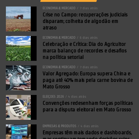
ECONOMIA & MERCADO
7 dias atrás
Crise no Campo: recuperações judiciais
disparam; colheita de algodão em
atraso
ECONOMIA & MERCADO
6 dias atrás
Celebração e Crítica: Dia do Agricultor
marca balanço de recordes e desafios
na política setorial
ECONOMIA & MERCADO
7 dias atrás
Valor Agregado: Europa supera China e
paga até 40% mais pela carne bovina de
Mato Grosso
ELEIÇÕES 2026
4 dias atrás
Convenções redesenham forças políticas
para a disputa eleitoral em Mato Grosso
EMPRESAS & PRODUTOS
4 dias atrás
Empresas têm mais dados e dashboards,
mas continuam tomando decisões ruins