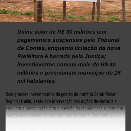
Usina solar de R$ 30 milhões tem
pagamentos suspensos pelo Tribunal
de Contas, enquanto licitação da nova
Prefeitura é barrada pela Justiça;
investimentos somam mais de R$ 40
milhões e pressionam município de 26
mil habitantes
Dois grandes investimentos da gestão da prefeita Seluir Peixer
Reghin (União) estão sob intervenção dos órgãos de controle e
ampliam a preocupação com a questão da regularidade e, também,
quanto aos impactos financeiros para Aripuanã. Enquanto o
Tribunal de Contas do Estado (TCE-MT) suspendeu os pagamentos
restantes da usina solar de aproximadamente R$ 30 milhões, a