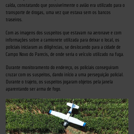
caída, constatando que possivelmente o avião era utilizado para o
transporte de drogas, uma vez que estava sem os bancos
traseiros.
Com as imagens dos suspeitos que estavam na aeronave e com
informações sobre a camionete utilizada para deixar o local, os
policiais iniciaram as diligências, se deslocando para a cidade de
Campo Novo do Parecis, de onde seria o veículo utilizado na fuga.
Durante monitoramento do endereço, os policiais conseguiram
cruzar com os suspeitos, dando início a uma perseguição policial.
Durante o trajeto, os suspeitos jogaram objetos pela janela
aparentando ser arma de fogo.