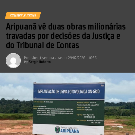
CIDADES & GERAL
Aripuanã vê duas obras milionárias
travadas por decisões da Justiça e
do Tribunal de Contas
Published
1 semana atrás
on
29/07/2026 - 10:56
By
Sergio Roberto