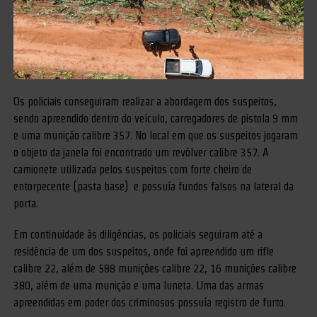
Os policiais conseguiram realizar a abordagem dos suspeitos,
sendo apreendido dentro do veículo, carregadores de pistola 9 mm
e uma munição calibre 357. No local em que os suspeitos jogaram
o objeto da janela foi encontrado um revólver calibre 357. A
camionete utilizada pelos suspeitos com forte cheiro de
entorpecente (pasta base) e possuía fundos falsos na lateral da
porta.
Em continuidade às diligências, os policiais seguiram até a
residência de um dos suspeitos, onde foi apreendido um rifle
calibre 22, além de 588 munições calibre 22, 16 munições calibre
380, além de uma munição e uma luneta. Uma das armas
apreendidas em poder dos criminosos possuía registro de furto.