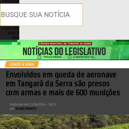
Pesquisar
Close this
search
box.
CIDADES & GERAL
Envolvidos em queda de aeronave
em Tangará da Serra são presos
com armas e mais de 600 munições
Publicado em
23/04/2024 - 06:57
por
Sergio Roberto