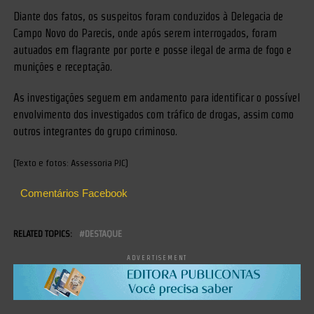
Diante dos fatos, os suspeitos foram conduzidos à Delegacia de
Campo Novo do Parecis, onde após serem interrogados, foram
autuados em flagrante por porte e posse ilegal de arma de fogo e
munições e receptação.
As investigações seguem em andamento para identificar o possível
envolvimento dos investigados com tráfico de drogas, assim como
outros integrantes do grupo criminoso.
(Texto e fotos: Assessoria PJC)
Comentários Facebook
RELATED TOPICS:
DESTAQUE
ADVERTISEMENT