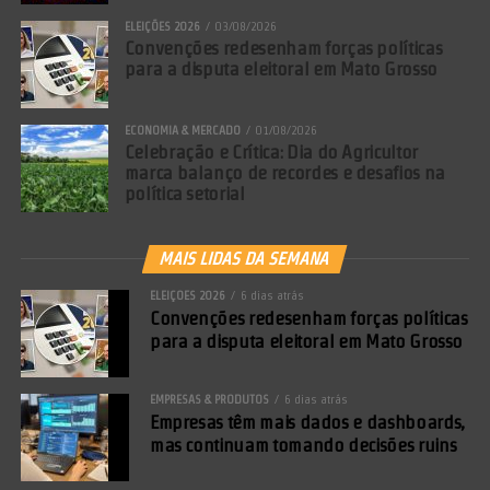
ELEIÇÕES 2026
03/08/2026
Convenções redesenham forças políticas
para a disputa eleitoral em Mato Grosso
ECONOMIA & MERCADO
01/08/2026
Celebração e Crítica: Dia do Agricultor
marca balanço de recordes e desafios na
política setorial
MAIS LIDAS DA SEMANA
ELEIÇÕES 2026
6 dias atrás
Convenções redesenham forças políticas
para a disputa eleitoral em Mato Grosso
EMPRESAS & PRODUTOS
6 dias atrás
Empresas têm mais dados e dashboards,
mas continuam tomando decisões ruins