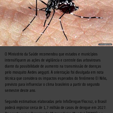
O Ministério da Saúde recomendou que estados e municípios
intensifiquem as ações de vigilância e controle das arboviroses
diante da possibilidade de aumento na transmissão de doenças
pelo mosquito Aedes aegypti. A orientação foi divulgada em nota
técnica que considera os impactos esperados do fenômeno El Niño,
previsto para influenciar o clima brasileiro a partir do segundo
semestre deste ano.
Segundo estimativas elaboradas pelo InfoDengue/Fiocruz, o Brasil
poderá registrar cerca de 1,7 milhão de casos de dengue em 2027.