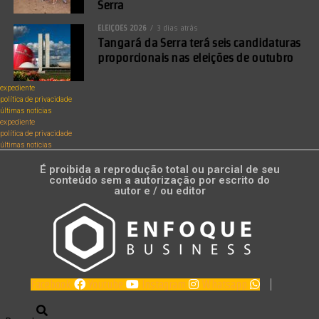
Serra
ELEIÇÕES 2026
3 dias atrás
Tangará da Serra terá seis candidaturas
proporcionais nas eleições de outubro
expediente
política de privacidade
últimas notícias
expediente
política de privacidade
últimas notícias
É proibida a reprodução total ou parcial de seu
conteúdo sem a autorização por escrito do
autor e / ou editor
Facebook
Youtube
Instagram
Whatsapp