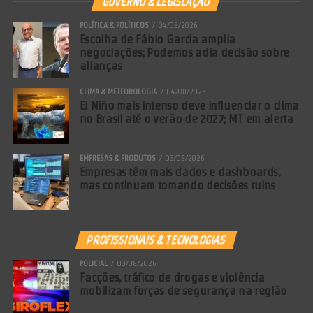
GOVERNO & LEGISLAÇÃO
POLÍTICA & POLÍTICOS
04/08/2026
Escolha de Fábio Garcia amplia
negociações; Podemos adia decisão sobre
alianças
CLIMA & METEOROLOGIA
04/08/2026
El Niño mais intenso deve influenciar o clima
no Brasil até o verão de 2027; MT em alerta
EMPRESAS & PRODUTOS
03/08/2026
Empresas têm mais dados e dashboards,
mas continuam tomando decisões ruins
PROFISSIONAIS & TECNOLOGIAS
POLICIAL
03/08/2026
Facções, tráfico de drogas e violência
mobilizam forças de segurança na região