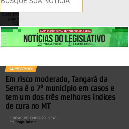
Close this
search
box.
SAÚDE PÚBLICA
Em risco moderado, Tangará da
Serra é o 7º município em casos e
tem um dos três melhores índices
de cura no MT
Publicado em
13/08/2020 - 10:45
por
Sergio Roberto