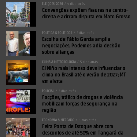
ELEIÇÕES 2026
4 dias atrás
Convenções expõem fissuras na centro-
direita e acirram disputa em Mato Grosso
POLÍTICA & POLÍTICOS
5 dias atrás
Escolha de Fábio Garcia amplia
negociações; Podemos adia decisão
sobre alianças
CLIMA & METEOROLOGIA
5 dias atrás
El Niño mais intenso deve influenciar o
clima no Brasil até o verão de 2027; MT
em alerta
POLICIAL
6 dias atrás
Facções, tráfico de drogas e violência
mobilizam forças de segurança na
região
ECONOMIA & MERCADO
3 dias atrás
Feira Ponta de Estoque abre com
descontos de até 50% em Tangará da