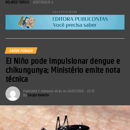
RELATED TOPICS:
DESTAQUE 4
ADVERTISEMENT
SAÚDE PÚBLICA
El Niño pode impulsionar dengue e
chikungunya; Ministério emite nota
técnica
Published
2 semanas atrás
on
24/07/2026 - 10:35
By
Sergio Roberto