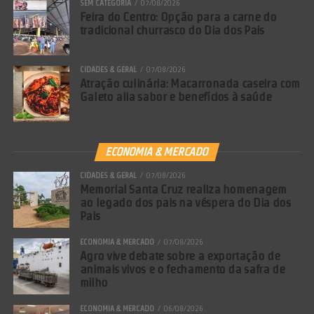
SEM CATEGORIA
07/08/2026
Feira do Centro: Opção para a carne do
tradicional churrasco do Dia dos Pais
CIDADES & GERAL
07/08/2026
Atração culinária: Macarronada caseira com
Galeto alia sabor e benefícios à saúde
ECONOMIA & MERCADO
CIDADES & GERAL
07/08/2026
Memorial Santa Cruz realiza homenagem
ao legado dos pais na véspera do Dia dos
Pais
ECONOMIA & MERCADO
07/08/2026
Agro vive debate sobre a exportação de
animais vivos e o fechamento da safra de
milho
ECONOMIA & MERCADO
06/08/2026