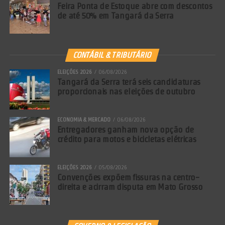
Feira Ponta de Estoque abre com descontos
de até 50% em Tangará da Serra
CONTÁBIL & TRIBUTÁRIO
ELEIÇÕES 2026
06/08/2026
Tangará da Serra terá seis candidaturas
proporcionais nas eleições de outubro
ECONOMIA & MERCADO
06/08/2026
Entregadores ganham nova opção de
crédito para motos e bicicletas elétricas
ELEIÇÕES 2026
05/08/2026
Convenções expõem fissuras na centro-
direita e acirram disputa em Mato Grosso