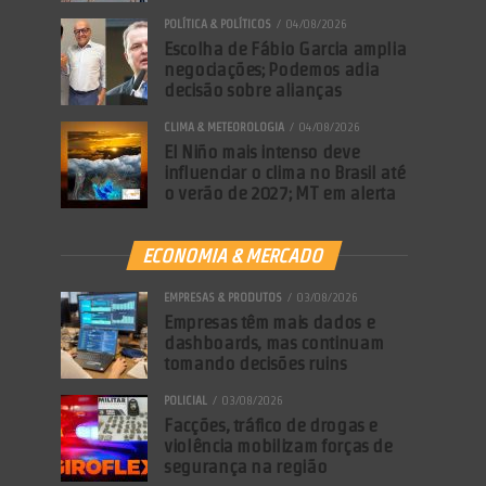
POLÍTICA & POLÍTICOS
04/08/2026
Escolha de Fábio Garcia amplia
negociações; Podemos adia
decisão sobre alianças
CLIMA & METEOROLOGIA
04/08/2026
El Niño mais intenso deve
influenciar o clima no Brasil até
o verão de 2027; MT em alerta
ECONOMIA & MERCADO
EMPRESAS & PRODUTOS
03/08/2026
Empresas têm mais dados e
dashboards, mas continuam
tomando decisões ruins
POLICIAL
03/08/2026
Facções, tráfico de drogas e
violência mobilizam forças de
segurança na região