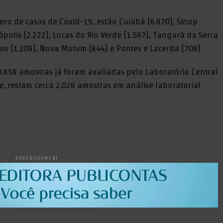
ro de casos de Covid-19, estão Cuiabá (6.870), Sinop
polis (2.222), Lucas do Rio Verde (1.587), Tangará da Serra
riso (1.208), Nova Mutum (844) e Pontes e Lacerda (708).
.858 amostras já foram avaliadas pelo Laboratório Central
, restam cerca 2.028 amostras em análise laboratorial.
ADVERTISEMENT