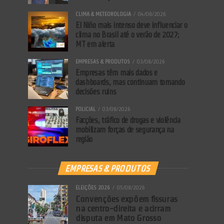
CLIMA & METEOROLOGIA
04/08/2026
El Niño mais intenso deve influenciar o
clima no Brasil até o verão de 2027;
MT em alerta
EMPRESAS & PRODUTOS
03/08/2026
Empresas têm mais dados e
dashboards, mas continuam tomando
decisões ruins
POLICIAL
03/08/2026
Facções, tráfico de drogas e violência
mobilizam forças de segurança na
região
EMPRESAS & PRODUTOS
ELEIÇÕES 2026
05/08/2026
Convenções expõem fissuras
na centro-direita e acirram
disputa em Mato Grosso