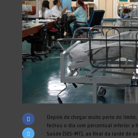
Depois de chegar muito perto do limite
fechou o dia com percentual inferior a 
Saúde (SES-MT), ao final da tarde de ont