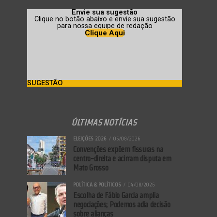
Envie sua sugestão
Clique no botão abaixo e envie sua sugestão
para nossa equipe de redação
Clique Aqui
SUGESTÃO
ÚLTIMAS NOTÍCIAS
ELEIÇÕES 2026
05/08/2026
Convenções expõem fissuras na
centro-direita e acirram disputa em
Mato Grosso
POLÍTICA & POLÍTICOS
04/08/2026
Escolha de Fábio Garcia amplia
negociações; Podemos adia decisão
sobre alianças