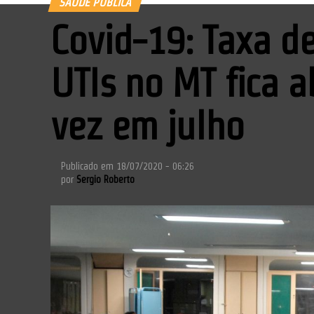
SAÚDE PÚBLICA
Covid-19: Taxa d
UTIs no MT fica 
vez em julho
Publicado em
18/07/2020 - 06:26
por
Sergio Roberto