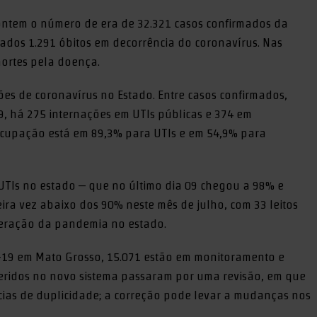
 ontem o número de era de 32.321 casos confirmados da
ados 1.291 óbitos em decorrência do coronavírus. Nas
mortes pela doença.
es de coronavírus no Estado. Entre casos confirmados,
9, há 275 internações em UTIs públicas e 374 em
e ocupação está em 89,3% para UTIs e em 54,9% para
 UTIs no estado – que no último dia 09 chegou a 98% e
eira vez abaixo dos 90% neste mês de julho, com 33 leitos
leração da pandemia no estado.
-19 em Mato Grosso, 15.071 estão em monitoramento e
seridos no novo sistema passaram por uma revisão, em que
cias de duplicidade; a correção pode levar a mudanças nos