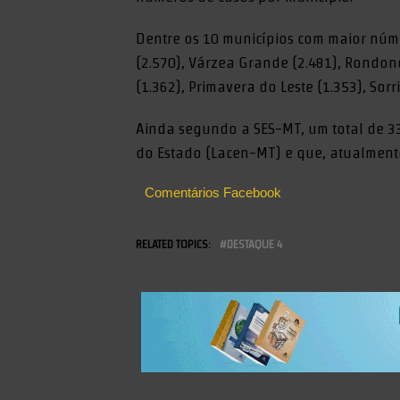
Dentre os 10 municípios com maior núme
(2.570), Várzea Grande (2.481), Rondonó
(1.362), Primavera do Leste (1.353), Sor
Ainda segundo a SES-MT, um total de 33
do Estado (Lacen-MT) e que, atualmente
Comentários Facebook
RELATED TOPICS:
DESTAQUE 4