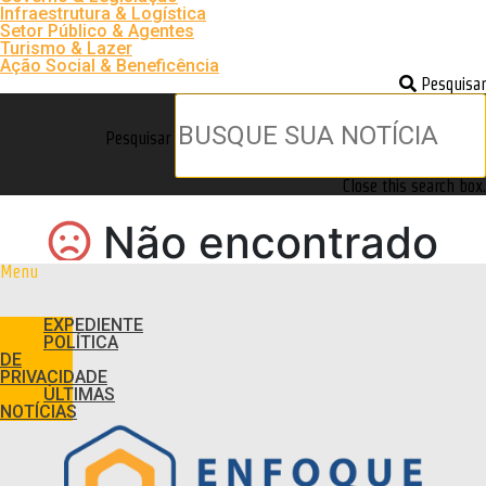
Infraestrutura & Logística
Setor Público & Agentes
Turismo & Lazer
Ação Social & Beneficência
Pesquisar
Pesquisar
Close this search box.
Menu
EXPEDIENTE
POLÍTICA
DE
PRIVACIDADE
ÚLTIMAS
NOTÍCIAS