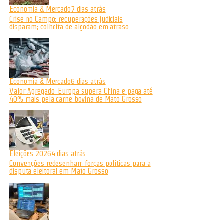
Economia & Mercado
7 dias atrás
Crise no Campo: recuperações judiciais
disparam; colheita de algodão em atraso
Economia & Mercado
6 dias atrás
Valor Agregado: Europa supera China e paga até
40% mais pela carne bovina de Mato Grosso
Eleições 2026
4 dias atrás
Convenções redesenham forças políticas para a
disputa eleitoral em Mato Grosso