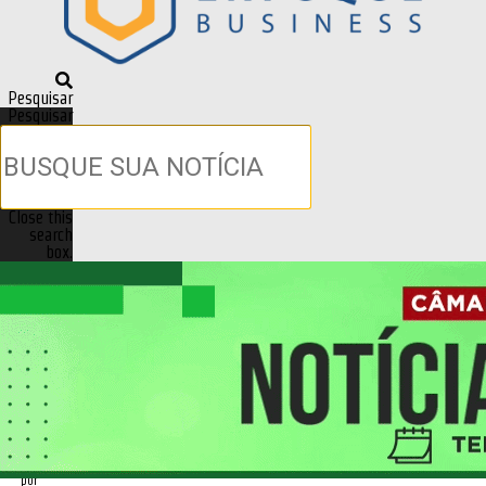
Pesquisar
Pesquisar
Close this
search
box.
Previous
Next
Saúde Pública
Covid-19: MT tem ocupação de
94% dos leitos de UTI; Tangará da
Serra e Sinop tem os maiores
índices de cura
Publicado em
29/06/2020 - 09:28
por