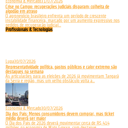
Economia & Mercado
31/07/2026
Crise no Campo: recuperações judiciais disparam; colheita de
algodão em atraso
O agronegócio brasileiro enfrenta um período de crescente
instabilidade financeira, marcado por um aumento expressivo nos
pedidos de recuperação judicial...
Profissionais & Tecnologias
Lupa
30/07/2026
Representatividade política, gastos públicos e calor extremo são
destaques na semana
As articulações para as eleições de 2026 já movimentam Tangará
da Serra e região, mas um velho obstáculo volta a...
Economia & Mercado
30/07/2026
Dia dos Pais: Menos consumidores devem comprar, mas ticket
médio deverá ser maior
O Dia dos Pais de 2026 deverá movimentar cerca de R$ 414
milhões na economia de Mato Grosso, com destaque...