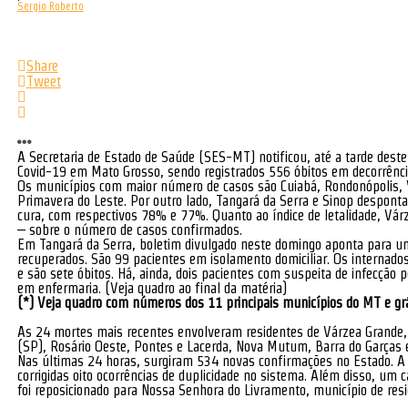
Sergio Roberto
Share
Tweet
A Secretaria de Estado de Saúde (SES-MT) notificou, até a tarde dest
Covid-19 em Mato Grosso, sendo registrados 556 óbitos em decorrênci
Os municípios com maior número de casos são Cuiabá, Rondonópolis, V
Primavera do Leste. Por outro lado, Tangará da Serra e Sinop despon
cura, com respectivos 78% e 77%. Quanto ao índice de letalidade, Vá
– sobre o número de casos confirmados.
Em Tangará da Serra, boletim divulgado neste domingo aponta para um
recuperados. São 99 pacientes em isolamento domiciliar. Os internad
e são sete óbitos. Há, ainda, dois pacientes com suspeita de infecção
em enfermaria. (Veja quadro ao final da matéria)
(*) Veja quadro com números dos 11 principais municípios do MT e grá
As 24 mortes mais recentes envolveram residentes de Várzea Grande,
(SP), Rosário Oeste, Pontes e Lacerda, Nova Mutum, Barra do Garças e
Nas últimas 24 horas, surgiram 534 novas confirmações no Estado. A 
corrigidas oito ocorrências de duplicidade no sistema. Além disso, um
foi reposicionado para Nossa Senhora do Livramento, município de resi