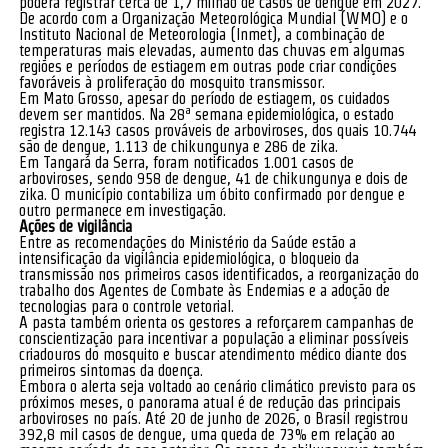
poderá registrar cerca de 1,7 milhão de casos de dengue em 2027.
De acordo com a Organização Meteorológica Mundial (WMO) e o
Instituto Nacional de Meteorologia (Inmet), a combinação de
temperaturas mais elevadas, aumento das chuvas em algumas
regiões e períodos de estiagem em outras pode criar condições
favoráveis à proliferação do mosquito transmissor.
Em Mato Grosso, apesar do período de estiagem, os cuidados
devem ser mantidos. Na 28ª semana epidemiológica, o estado
registra 12.143 casos prováveis de arboviroses, dos quais 10.744
são de dengue, 1.113 de chikungunya e 286 de zika.
Em Tangará da Serra, foram notificados 1.001 casos de
arboviroses, sendo 958 de dengue, 41 de chikungunya e dois de
zika. O município contabiliza um óbito confirmado por dengue e
outro permanece em investigação.
Ações de vigilância
Entre as recomendações do Ministério da Saúde estão a
intensificação da vigilância epidemiológica, o bloqueio da
transmissão nos primeiros casos identificados, a reorganização do
trabalho dos Agentes de Combate às Endemias e a adoção de
tecnologias para o controle vetorial.
A pasta também orienta os gestores a reforçarem campanhas de
conscientização para incentivar a população a eliminar possíveis
criadouros do mosquito e buscar atendimento médico diante dos
primeiros sintomas da doença.
Embora o alerta seja voltado ao cenário climático previsto para os
próximos meses, o panorama atual é de redução das principais
arboviroses no país. Até 20 de junho de 2026, o Brasil registrou
392,8 mil casos de dengue, uma queda de 73% em relação ao