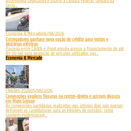
Assembleia Legislativa e quatro à Câmara Federal Tangará da
Serra...
Economia & Mercado
06/08/2026
Entregadores ganham nova opção de crédito para motos e
bicicletas elétricas
Parceria entre CAIXA e iFood amplia acesso a financiamento de até
R$ 30 mil para aquisição de veículos utilizados nas...
Economia & Mercado
Eleições 2026
05/08/2026
Convenções expõem fissuras na centro-direita e acirram disputa
em Mato Grosso
As convenções partidárias realizadas nos últimos dias não apenas
definiram as candidaturas para as eleições de outubro, como
também evidenciaram...