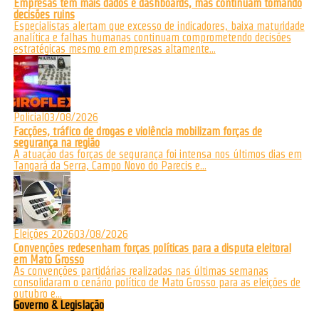
Empresas têm mais dados e dashboards, mas continuam tomando
decisões ruins
Especialistas alertam que excesso de indicadores, baixa maturidade
analítica e falhas humanas continuam comprometendo decisões
estratégicas mesmo em empresas altamente...
Policial
03/08/2026
Facções, tráfico de drogas e violência mobilizam forças de
segurança na região
A atuação das forças de segurança foi intensa nos últimos dias em
Tangará da Serra, Campo Novo do Parecis e...
Eleições 2026
03/08/2026
Convenções redesenham forças políticas para a disputa eleitoral
em Mato Grosso
As convenções partidárias realizadas nas últimas semanas
consolidaram o cenário político de Mato Grosso para as eleições de
outubro e...
Governo & Legislação