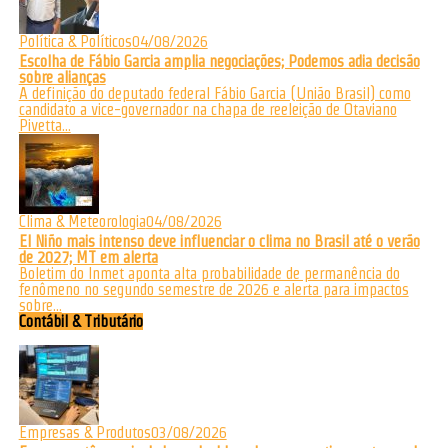
Política & Políticos
04/08/2026
Escolha de Fábio Garcia amplia negociações; Podemos adia decisão
sobre alianças
A definição do deputado federal Fábio Garcia (União Brasil) como
candidato a vice-governador na chapa de reeleição de Otaviano
Pivetta...
Clima & Meteorologia
04/08/2026
El Niño mais intenso deve influenciar o clima no Brasil até o verão
de 2027; MT em alerta
Boletim do Inmet aponta alta probabilidade de permanência do
fenômeno no segundo semestre de 2026 e alerta para impactos
sobre...
Contábil & Tributário
Empresas & Produtos
03/08/2026