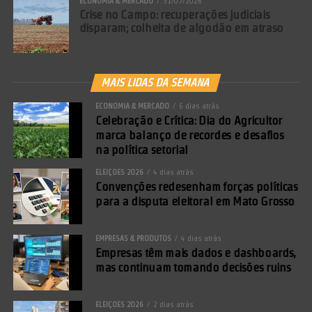
ECONOMIA & MERCADO
31/07/2026
Crise no Campo: recuperações judiciais
disparam; colheita de algodão em atraso
MAIS LIDAS DA SEMANA
ECONOMIA & MERCADO
6 dias atrás
Celebração e Crítica: Dia do Agricultor
marca balanço de recordes e desafios
na política setorial
ELEIÇÕES 2026
4 dias atrás
Convenções redesenham forças políticas
para a disputa eleitoral em Mato Grosso
EMPRESAS & PRODUTOS
4 dias atrás
Empresas têm mais dados e dashboards,
mas continuam tomando decisões ruins
ELEIÇÕES 2026
2 dias atrás