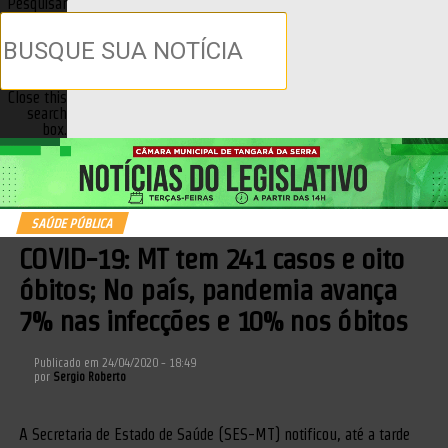
Pesquisar
Close this
search
box.
SAÚDE PÚBLICA
COVID-19: MT tem 241 casos e oito
óbitos; No país, pandemia avança
7% nas infecções e 10% nos óbitos
Publicado em
24/04/2020 - 18:49
por
Sergio Roberto
A Secretaria de Estado de Saúde (SES-MT) notificou, até a tarde