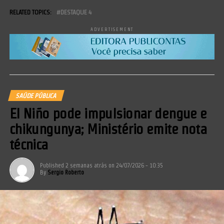
RELATED TOPICS:
DESTAQUE 4
ADVERTISEMENT
SAÚDE PÚBLICA
El Niño pode impulsionar dengue e
chikungunya; Ministério emite nota
técnica
Published
2 semanas atrás
on
24/07/2026 - 10:35
By
Sergio Roberto