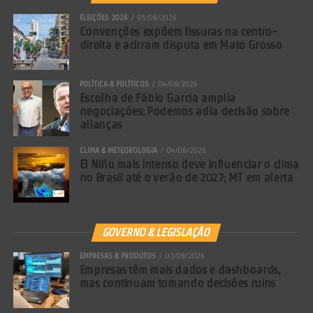
ELEIÇÕES 2026
05/08/2026
Convenções expõem fissuras na centro-
direita e acirram disputa em Mato Grosso
POLÍTICA & POLÍTICOS
04/08/2026
Escolha de Fábio Garcia amplia
negociações; Podemos adia decisão sobre
alianças
CLIMA & METEOROLOGIA
04/08/2026
El Niño mais intenso deve influenciar o clima
no Brasil até o verão de 2027; MT em alerta
GOVERNO & LEGISLAÇÃO
EMPRESAS & PRODUTOS
03/08/2026
Empresas têm mais dados e dashboards,
mas continuam tomando decisões ruins