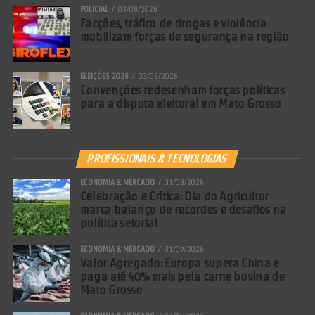
POLICIAL
03/08/2026
Facções, tráfico de drogas e violência
mobilizam forças de segurança na região
ELEIÇÕES 2026
03/08/2026
Convenções redesenham forças políticas
para a disputa eleitoral em Mato Grosso
PROFISSIONAIS & TECNOLOGIAS
ECONOMIA & MERCADO
01/08/2026
Celebração e Crítica: Dia do Agricultor
marca balanço de recordes e desafios na
política setorial
ECONOMIA & MERCADO
31/07/2026
Valor Agregado: Europa supera China e
paga até 40% mais pela carne bovina de
Mato Grosso