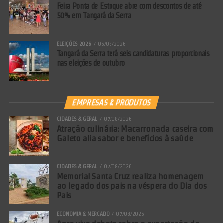
Feira Ponta de Estoque abre com descontos de até
50% em Tangará da Serra
ELEIÇÕES 2026
06/08/2026
Tangará da Serra terá seis candidaturas proporcionais
nas eleições de outubro
EMPRESAS & PRODUTOS
CIDADES & GERAL
07/08/2026
Atração culinária: Macarronada caseira com
Galeto alia sabor e benefícios à saúde
CIDADES & GERAL
07/08/2026
Memorial Santa Cruz realiza homenagem
ao legado dos pais na véspera do Dia dos
Pais
ECONOMIA & MERCADO
07/08/2026