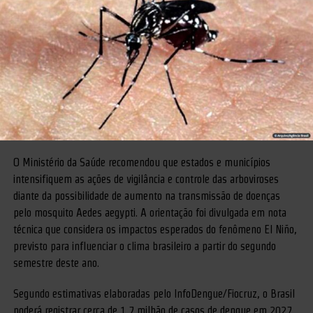
O Ministério da Saúde recomendou que estados e municípios
intensifiquem as ações de vigilância e controle das arboviroses
diante da possibilidade de aumento na transmissão de doenças
pelo mosquito Aedes aegypti. A orientação foi divulgada em nota
técnica que considera os impactos esperados do fenômeno El Niño,
previsto para influenciar o clima brasileiro a partir do segundo
semestre deste ano.
Segundo estimativas elaboradas pelo InfoDengue/Fiocruz, o Brasil
poderá registrar cerca de 1,7 milhão de casos de dengue em 2027.