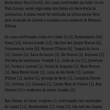
desta sexta-feira (24.04), 241 casos confirmados da Covid-19 em
Mato Grosso, sendo registrados oito óbitos em decorrência do
coronavírus. A oitava morte foi notificada na última quinta-feira
pelo município de Cáceres e envolveu uma residente de Mirassol
D’Oeste.
Os casos confirmados estão em Cuiabá (119), Rondonópolis (36),
Sinop (19), Várzea Grande (12), São José dos Quatro Marcos (6),
Primavera do Leste (6), Mirassol D’Oeste (6), Tangará da Serra
(5), Cáceres (4), Barra do Garças (3), Rio Branco (2), Aripuanã (2),
Vila Bela da Santíssima Trindade (1), União do Sul (1), Querência
(1), Pontes e Lacerda (1), Pontal do Araguaia (1), Nova Mutum
(1), Nova Monte Verde (1), Lucas do Rio Verde (1), Lambari
D’Oeste (1), Jaciara (1), Ipiranga do Norte (1), Conquista D’oeste
(1), Confresa (1), Canarana (1), Campo Novo do Parecis (1), Alta
Floresta (1) e residentes de outros Estados (5).
Nas últimas 24 horas, surgiram 21 confirmações nos municípios
de Cuiabá (11), Rondonópolis (1), Sinop (5), São José dos Quatro