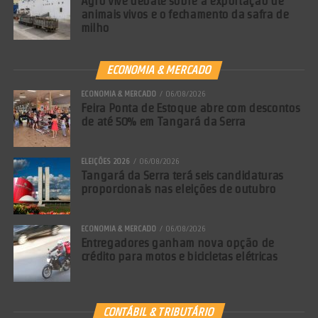
Agro vive debate sobre a exportação de
animais vivos e o fechamento da safra de
milho
ECONOMIA & MERCADO
ECONOMIA & MERCADO
06/08/2026
Feira Ponta de Estoque abre com descontos
de até 50% em Tangará da Serra
ELEIÇÕES 2026
06/08/2026
Tangará da Serra terá seis candidaturas
proporcionais nas eleições de outubro
ECONOMIA & MERCADO
06/08/2026
Entregadores ganham nova opção de
crédito para motos e bicicletas elétricas
CONTÁBIL & TRIBUTÁRIO