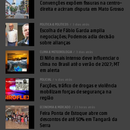
Convenções expõem fissuras na centro-
direita e acirram disputa em Mato Grosso
POLÍTICA & POLÍTICOS
3 dias atrás
Escolha de Fábio Garcia amplia
negociações; Podemos adia decisão
sobre alianças
CLIMA & METEOROLOGIA
3 dias atrás
El Niño mais intenso deve influenciar o
clima no Brasil até o verão de 2027; MT
em alerta
POLICIAL
4 dias atrás
Facções, tráfico de drogas e violência
mobilizam forças de segurança na
região
ECONOMIA & MERCADO
23 horas atrás
Feira Ponta de Estoque abre com
descontos de até 50% em Tangará da
Serra