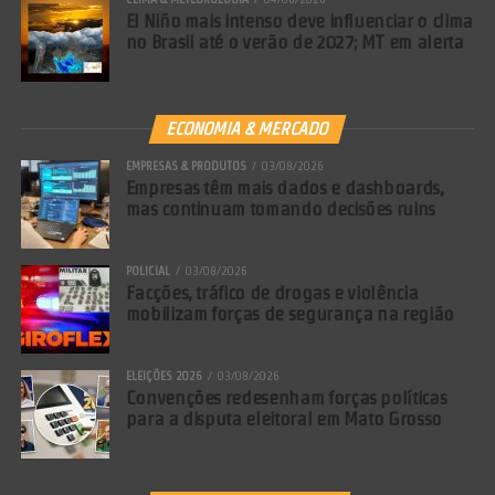
El Niño mais intenso deve influenciar o clima
no Brasil até o verão de 2027; MT em alerta
ECONOMIA & MERCADO
EMPRESAS & PRODUTOS
03/08/2026
Empresas têm mais dados e dashboards,
mas continuam tomando decisões ruins
POLICIAL
03/08/2026
Facções, tráfico de drogas e violência
mobilizam forças de segurança na região
ELEIÇÕES 2026
03/08/2026
Convenções redesenham forças políticas
para a disputa eleitoral em Mato Grosso