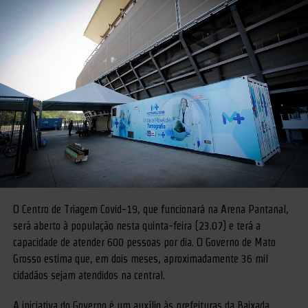
O Centro de Triagem Covid-19, que funcionará na Arena Pantanal,
será aberto à população nesta quinta-feira (23.07) e terá a
capacidade de atender 600 pessoas por dia. O Governo de Mato
Grosso estima que, em dois meses, aproximadamente 36 mil
cidadãos sejam atendidos na central.
A iniciativa do Governo é um auxílio às prefeituras da Baixada