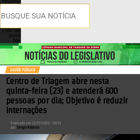
Pesquisar
Close this
search
box.
SAÚDE PÚBLICA
Centro de Triagem abre nesta
quinta-feira (23) e atenderá 600
pessoas por dia; Objetivo é reduzir
internações
Publicado em
22/07/2020 - 09:55
por
Sergio Roberto