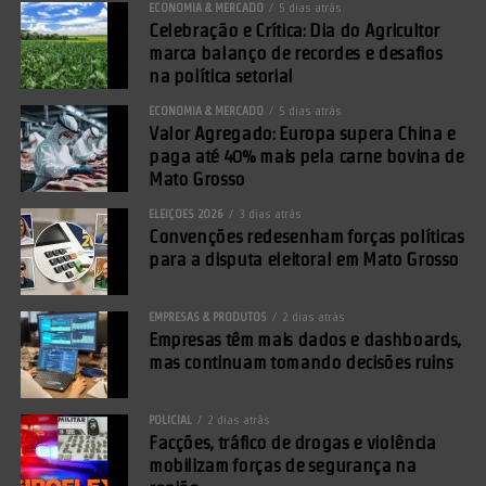
ECONOMIA & MERCADO
5 dias atrás
Celebração e Crítica: Dia do Agricultor
marca balanço de recordes e desafios
na política setorial
ECONOMIA & MERCADO
5 dias atrás
Valor Agregado: Europa supera China e
paga até 40% mais pela carne bovina de
Mato Grosso
ELEIÇÕES 2026
3 dias atrás
Convenções redesenham forças políticas
para a disputa eleitoral em Mato Grosso
EMPRESAS & PRODUTOS
2 dias atrás
Empresas têm mais dados e dashboards,
mas continuam tomando decisões ruins
POLICIAL
2 dias atrás
Facções, tráfico de drogas e violência
mobilizam forças de segurança na