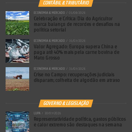
CONTÁBIL & TRIBUTÁRIO
ECONOMIA & MERCADO
01/08/2026
Celebração e Crítica: Dia do Agricultor
marca balanço de recordes e desafios na
política setorial
ECONOMIA & MERCADO
31/07/2026
Valor Agregado: Europa supera China e
paga até 40% mais pela carne bovina de
Mato Grosso
ECONOMIA & MERCADO
31/07/2026
Crise no Campo: recuperações judiciais
disparam; colheita de algodão em atraso
GOVERNO & LEGISLAÇÃO
LUPA
30/07/2026
Representatividade política, gastos públicos
e calor extremo são destaques na semana