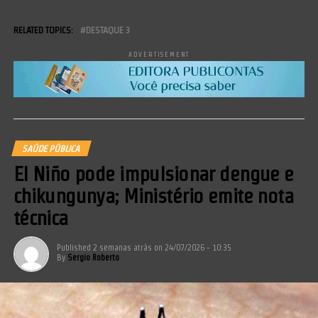
RELATED TOPICS:
DESTAQUE 3
ADVERTISEMENT
SAÚDE PÚBLICA
El Niño pode impulsionar dengue e
chikungunya; Ministério emite nota
técnica
Published
2 semanas atrás
on
24/07/2026 - 10:35
By
Sergio Roberto