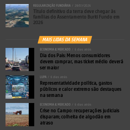
REGULARIZAÇÃO FUNDIÁRIA
28/07/2026
Título definitivo da terra deve chegar às
famílias do Assentamento Buriti Fundo em
2026
MAIS LIDAS DA SEMANA
ECONOMIA & MERCADO
6 dias atrás
Dia dos Pais: Menos consumidores
devem comprar, mas ticket médio deverá
ser maior
LUPA
6 dias atrás
Representatividade política, gastos
públicos e calor extremo são destaques
na semana
ECONOMIA & MERCADO
6 dias atrás
Crise no Campo: recuperações judiciais
disparam; colheita de algodão em
atraso