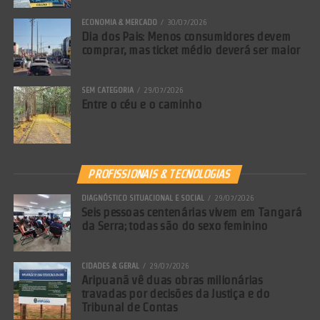
ECONOMIA & MERCADO
30/07/2026
Dia dos Pais: Menos consumidores devem
comprar, mas ticket médio deverá ser maior
SEM CATEGORIA
29/07/2026
Entre o céu e o caminho
PROFISSIONAIS & TECNOLOGIAS
DIAGNÓSTICO SITUACIONAL E SOCIAL
29/07/2026
Seis pessoas centenárias vivem em Tangará
da Serra; todas são do sexo feminino
CIDADES & GERAL
29/07/2026
Aripuanã vê duas obras milionárias
travadas por decisões da Justiça e do
Tribunal de Contas