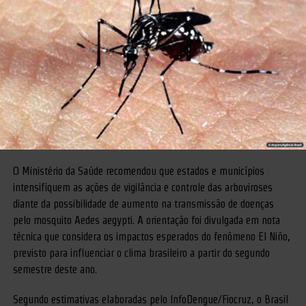
O Ministério da Saúde recomendou que estados e municípios
intensifiquem as ações de vigilância e controle das arboviroses
diante da possibilidade de aumento na transmissão de doenças
pelo mosquito Aedes aegypti. A orientação foi divulgada em nota
técnica que considera os impactos esperados do fenômeno El Niño,
previsto para influenciar o clima brasileiro a partir do segundo
semestre deste ano.
Segundo estimativas elaboradas pelo InfoDengue/Fiocruz, o Brasil