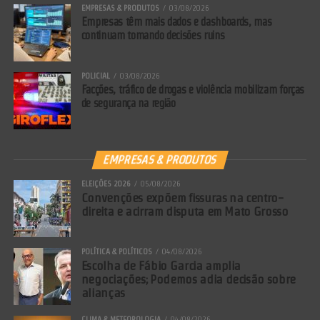
EMPRESAS & PRODUTOS
03/08/2026
Empresas têm mais dados e dashboards, mas
continuam tomando decisões ruins
POLICIAL
03/08/2026
Facções, tráfico de drogas e violência mobilizam forças
de segurança na região
EMPRESAS & PRODUTOS
ELEIÇÕES 2026
05/08/2026
Convenções expõem fissuras na centro-
direita e acirram disputa em Mato Grosso
POLÍTICA & POLÍTICOS
04/08/2026
Escolha de Fábio Garcia amplia
negociações; Podemos adia decisão sobre
alianças
CLIMA & METEOROLOGIA
04/08/2026