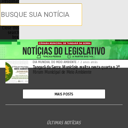
Pesquisar
Close this
search
box.
DIA MUNDIAL DO MEIO AMBIENTE
2 anos atrás
Tangará da Serra: Município realiza nesta quarta o 2º
Fórum Municipal de Meio Ambiente
MAIS POSTS
ÚLTIMAS NOTÍCIAS