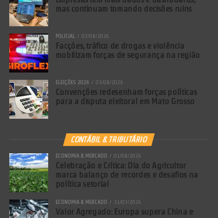
mas continuam tomando decisões ruins
POLICIAL
03/08/2026
Facções, tráfico de drogas e violência
mobilizam forças de segurança na região
ELEIÇÕES 2026
03/08/2026
Convenções redesenham forças políticas
para a disputa eleitoral em Mato Grosso
CONTÁBIL & TRIBUTÁRIO
ECONOMIA & MERCADO
01/08/2026
Celebração e Crítica: Dia do Agricultor
marca balanço de recordes e desafios na
política setorial
ECONOMIA & MERCADO
31/07/2026
Valor Agregado: Europa supera China e