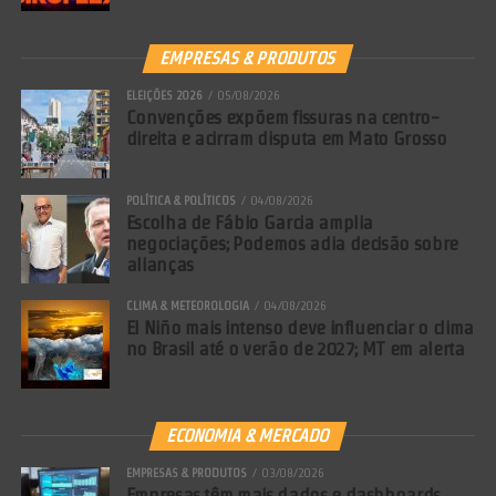
EMPRESAS & PRODUTOS
ELEIÇÕES 2026
05/08/2026
Convenções expõem fissuras na centro-
direita e acirram disputa em Mato Grosso
POLÍTICA & POLÍTICOS
04/08/2026
Escolha de Fábio Garcia amplia
negociações; Podemos adia decisão sobre
alianças
CLIMA & METEOROLOGIA
04/08/2026
El Niño mais intenso deve influenciar o clima
no Brasil até o verão de 2027; MT em alerta
ECONOMIA & MERCADO
EMPRESAS & PRODUTOS
03/08/2026
Empresas têm mais dados e dashboards,