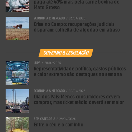
paga até 40% mais pela carne bovina de
Mato Grosso
ECONOMIA & MERCADO
31/07/2026
Crise no Campo: recuperações judiciais
disparam; colheita de algodão em atraso
GOVERNO & LEGISLAÇÃO
LUPA
30/07/2026
Representatividade política, gastos públicos
e calor extremo são destaques na semana
ECONOMIA & MERCADO
30/07/2026
Dia dos Pais: Menos consumidores devem
comprar, mas ticket médio deverá ser maior
SEM CATEGORIA
29/07/2026
Entre o céu e o caminho