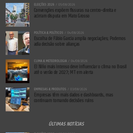
ELEIÇÕES 2026
05/08/2026
Convenções expõem fissuras na centro-direita e
acirram disputa em Mato Grosso
POLÍTICA & POLÍTICOS
04/08/2026
Escolha de Fábio Garcia amplia negociações; Podemos
adia decisão sobre alianças
CLIMA & METEOROLOGIA
04/08/2026
El Niño mais intenso deve influenciar o clima no Brasil
até o verão de 2027; MT em alerta
EMPRESAS & PRODUTOS
03/08/2026
Empresas têm mais dados e dashboards, mas
continuam tomando decisões ruins
ÚLTIMAS NOTÍCIAS