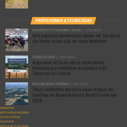
PROFISSIONAIS & TECNOLOGIAS
DIAGNÓSTICO SITUACIONAL E SOCIAL
29/07/2026
Seis pessoas centenárias vivem em Tangará
da Serra; todas são do sexo feminino
CIDADES & GERAL
29/07/2026
Aripuanã vê duas obras milionárias
travadas por decisões da Justiça e do
Tribunal de Contas
REGULARIZAÇÃO FUNDIÁRIA
28/07/2026
Título definitivo da terra deve chegar às
famílias do Assentamento Buriti Fundo em
2026
expediente
política de privacidade
últimas notícias
expediente
política de privacidade