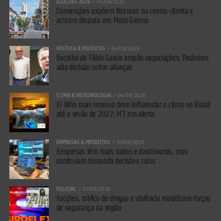
ELEIÇÕES 2026
05/08/2026
Convenções expõem fissuras na centro-direita e
acirram disputa em Mato Grosso
POLÍTICA & POLÍTICOS
04/08/2026
Escolha de Fábio Garcia amplia negociações; Podemos
adia decisão sobre alianças
CLIMA & METEOROLOGIA
04/08/2026
El Niño mais intenso deve influenciar o clima no Brasil
até o verão de 2027; MT em alerta
EMPRESAS & PRODUTOS
03/08/2026
Empresas têm mais dados e dashboards, mas
continuam tomando decisões ruins
POLICIAL
03/08/2026
Facções, tráfico de drogas e violência mobilizam forças
de segurança na região