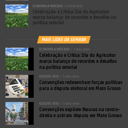
ECONOMIA & MERCADO
01/08/2026
Celebração e Crítica: Dia do Agricultor
marca balanço de recordes e desafios na
política setorial
MAIS LIDAS DA SEMANA
ECONOMIA & MERCADO
7 dias atrás
Celebração e Crítica: Dia do Agricultor
marca balanço de recordes e desafios
na política setorial
ELEIÇÕES 2026
5 dias atrás
Convenções redesenham forças políticas
para a disputa eleitoral em Mato Grosso
ELEIÇÕES 2026
3 dias atrás
Convenções expõem fissuras na centro-
direita e acirram disputa em Mato Grosso