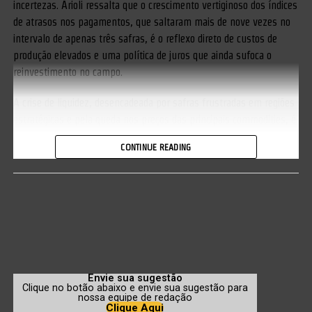
incertezas. Arioli ressalta que o crescimento vertiginoso dos índices
de atrasos nos pagamentos, que saltaram mais de nove vezes no
intervalo de apenas três safras, é o reflexo direto de custos de
produção elevados e uma política de juros que ainda sufoca o
reinvestimento no campo.
A crise de liquidez, desencadeada por safras frustradas em regiões
estratégicas e pela queda nos preços das principais commodities, é
agravada por uma taxa Selic que, apesar do recente corte,
CONTINUE READING
permanece em patamares considerados proibitivos para a
sustentabilidade financeira do produtor. Nesse contexto, a sanção
de novas legislações e as movimentações do Banco Central
tornam-se o centro das atenções para quem planeja o próximo
ciclo produtivo.
A sanção da lei 15.485 e o novo controle dos fretes
Envie sua sugestão
Clique no botão abaixo e envie sua sugestão para
nossa equipe de redação
Clique Aqui
Um dos marcos regulatórios mais importantes da semana foi a