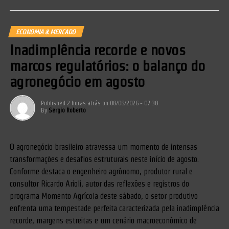
ECONOMIA & MERCADO
Inadimplência recorde e novos
marcos regulatórios: o balanço do
agronegócio em agosto
Published
2 horas atrás
on
08/08/2026 - 07:38
By
Sergio Roberto
O agronegócio brasileiro atravessa um momento de intensas
transformações e desafios estruturais neste início de agosto.
Conforme destaca o engenheiro agrônomo, produtor rural e
consultor Ricardo Arioli, autor das reflexões e registros do
programa Momento Agrícola deste sábado, o setor produtivo
enfrenta uma tempestade perfeita caracterizada pela inadimplência
recorde, margens estreitas e um cenário macroeconômico de