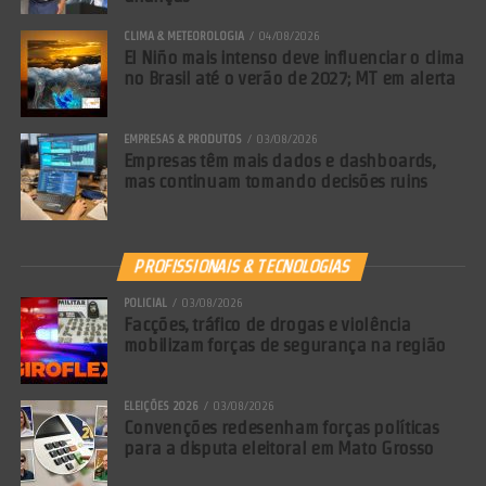
CLIMA & METEOROLOGIA
04/08/2026
El Niño mais intenso deve influenciar o clima
no Brasil até o verão de 2027; MT em alerta
EMPRESAS & PRODUTOS
03/08/2026
Empresas têm mais dados e dashboards,
mas continuam tomando decisões ruins
PROFISSIONAIS & TECNOLOGIAS
POLICIAL
03/08/2026
Facções, tráfico de drogas e violência
mobilizam forças de segurança na região
ELEIÇÕES 2026
03/08/2026
Convenções redesenham forças políticas
para a disputa eleitoral em Mato Grosso
Comentários Facebook