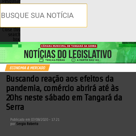
Pesquisar
Close this
search
box.
ECONOMIA & MERCADO
Buscando reação aos efeitos da
pandemia, comércio abrirá até às
20hs neste sábado em Tangará da
Serra
Publicado em
07/08/2020 - 17:21
por
Sergio Roberto