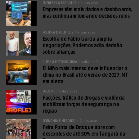
EMPRESAS & PRODUTOS
5 dias atrás
Empresas têm mais dados e dashboards,
mas continuam tomando decisões ruins
POLÍTICA & POLÍTICOS
4 dias atrás
Escolha de Fábio Garcia amplia
negociações; Podemos adia decisão
sobre alianças
CLIMA & METEOROLOGIA
4 dias atrás
El Niño mais intenso deve influenciar o
clima no Brasil até o verão de 2027; MT
em alerta
POLICIAL
5 dias atrás
Facções, tráfico de drogas e violência
mobilizam forças de segurança na
região
ECONOMIA & MERCADO
2 dias atrás
Feira Ponta de Estoque abre com
descontos de até 50% em Tangará da