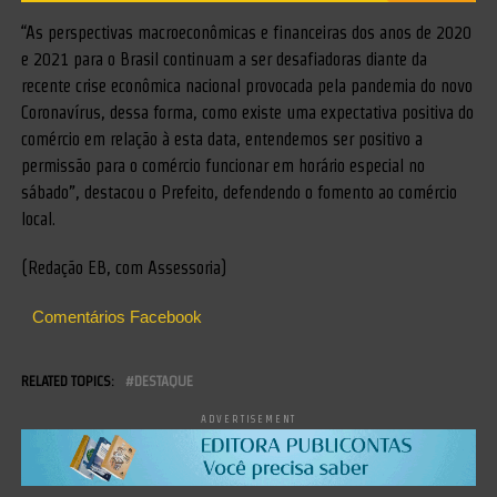
“As perspectivas macroeconômicas e financeiras dos anos de 2020
e 2021 para o Brasil continuam a ser desafiadoras diante da
recente crise econômica nacional provocada pela pandemia do novo
Coronavírus, dessa forma, como existe uma expectativa positiva do
comércio em relação à esta data, entendemos ser positivo a
permissão para o comércio funcionar em horário especial no
sábado”, destacou o Prefeito, defendendo o fomento ao comércio
local.
(Redação EB, com Assessoria)
Comentários Facebook
RELATED TOPICS:
DESTAQUE
ADVERTISEMENT