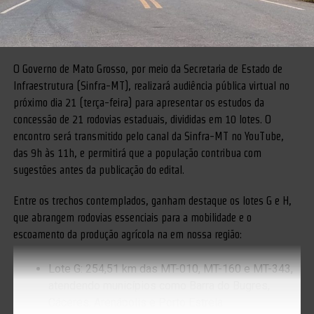
O Governo de Mato Grosso, por meio da Secretaria de Estado de
Infraestrutura (Sinfra-MT), realizará audiência pública virtual no
próximo dia 21 (terça-feira) para apresentar os estudos da
concessão de 21 rodovias estaduais, divididas em 10 lotes. O
encontro será transmitido pelo canal da Sinfra-MT no YouTube,
das 9h às 11h, e permitirá que a população contribua com
sugestões antes da publicação do edital.
Entre os trechos contemplados, ganham destaque os lotes G e H,
que abrangem rodovias essenciais para a mobilidade e o
escoamento da produção agrícola na em nossa região:
Lote G: 254,51 km das MT-010, MT-160 e MT-343,
atendendo municípios como Barra do Bugres,
Cáceres, Arenápolis e Porto Estrela.