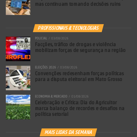
mas continuam tomando decisões ruins
PROFISSIONAIS & TECNOLOGIAS
POLICIAL
03/08/2026
Facções, tráfico de drogas e violência
mobilizam forças de segurança na região
ELEIÇÕES 2026
03/08/2026
Convenções redesenham forças políticas
para a disputa eleitoral em Mato Grosso
ECONOMIA & MERCADO
01/08/2026
Celebração e Crítica: Dia do Agricultor
marca balanço de recordes e desafios na
política setorial
MAIS LIDAS DA SEMANA