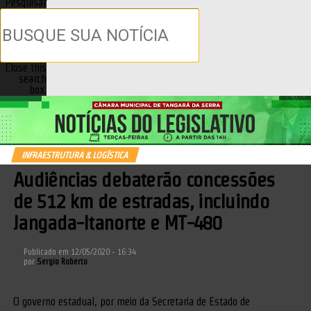
Pesquisar
Close this
search
box.
INFRAESTRUTURA & LOGÍSTICA
Audiências debaterão concessões
de 512 km de estradas, incluindo
Jangada-Itanorte e MT-480
Publicado em
12/05/2020 - 16:34
por
Sergio Roberto
O governo estadual, por meio da Secretaria de Estado de