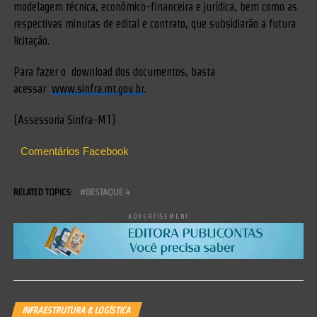
modelagem técnica, econômico-financeira e jurídica, bem como as
respectivas minutas de edital e contrato, que subsidiarão a futura
licitação.
Para fazer o download dos documentos, basta
acessar
www.sinfra.mt.gov.br
.
(Assessoria Sinfra-MT)
Comentários Facebook
RELATED TOPICS:
DESTAQUE 4
ADVERTISEMENT
INFRAESTRUTURA & LOGÍSTICA