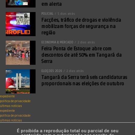
em alerta
POLICIAL
5 dias atrás
Facções, tráfico de drogas e violência
mobilizam forças de segurança na
região
ECONOMIA & MERCADO
2 dias atrás
Feira Ponta de Estoque abre com
descontos de até 50% em Tangará da
Serra
ELEIÇÕES 2026
2 dias atrás
Tangará da Serra terá seis candidaturas
proporcionais nas eleições de outubro
expediente
política de privacidade
últimas notícias
expediente
política de privacidade
últimas notícias
É proibida a reprodução total ou parcial de seu