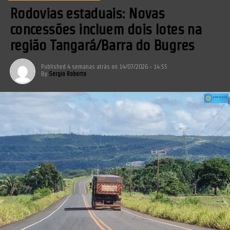
Rodovias estaduais: Novas
concessões incluem dois lotes na
região Tangará/Barra do Bugres
Published
4 semanas atrás
on
14/07/2026 - 14:55
By
Sergio Roberto