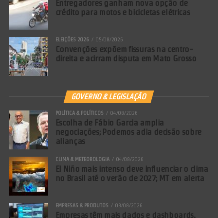
Entregadores ganham nova opção de
crédito para motos e bicicletas elétricas
ELEIÇÕES 2026
05/08/2026
Convenções expõem fissuras na centro-
direita e acirram disputa em Mato Grosso
GOVERNO & LEGISLAÇÃO
POLÍTICA & POLÍTICOS
04/08/2026
Escolha de Fábio Garcia amplia
negociações; Podemos adia decisão sobre
alianças
CLIMA & METEOROLOGIA
04/08/2026
El Niño mais intenso deve influenciar o clima
no Brasil até o verão de 2027; MT em alerta
EMPRESAS & PRODUTOS
03/08/2026
Empresas têm mais dados e dashboards,