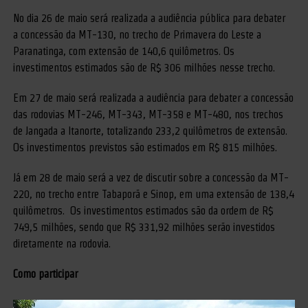
No dia 26 de maio será realizada a audiência pública para debater
a concessão da MT-130, no trecho de Primavera do Leste a
Paranatinga, com extensão de 140,6 quilômetros. Os
investimentos estimados são de R$ 306 milhões nesse trecho.
Em 27 de maio será realizada a audiência para debater a concessão
das rodovias MT-246, MT-343, MT-358 e MT-480, nos trechos
de Jangada a Itanorte, totalizando 233,2 quilômetros de extensão.
Os investimentos previstos são estimados em R$ 815 milhões.
Já em 28 de maio será a vez de discutir sobre a concessão da MT-
220, no trecho entre Tabaporã e Sinop, em uma extensão de 138,4
quilômetros. Os investimentos estimados são da ordem de R$
749,5 milhões, sendo que R$ 331,92 milhões serão investidos
diretamente na rodovia.
Como participar