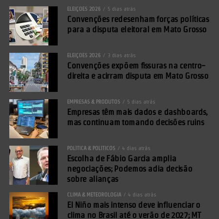
ELEIÇÕES 2026
5 dias atrás
Convenções redesenham forças políticas
para a disputa eleitoral em Mato Grosso
ELEIÇÕES 2026
3 dias atrás
Convenções expõem fissuras na centro-
direita e acirram disputa em Mato Grosso
EMPRESAS & PRODUTOS
5 dias atrás
Empresas têm mais dados e dashboards,
mas continuam tomando decisões ruins
POLÍTICA & POLÍTICOS
4 dias atrás
Escolha de Fábio Garcia amplia
negociações; Podemos adia decisão
sobre alianças
CLIMA & METEOROLOGIA
4 dias atrás
El Niño mais intenso deve influenciar o
clima no Brasil até o verão de 2027; MT