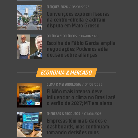
ELEIÇÕES 2026
05/08/2026
Convenções expõem fissuras
na centro-direita e acirram
disputa em Mato Grosso
POLÍTICA & POLÍTICOS
04/08/2026
Escolha de Fábio Garcia amplia
negociações; Podemos adia
decisão sobre alianças
ECONOMIA & MERCADO
CLIMA & METEOROLOGIA
04/08/2026
El Niño mais intenso deve
influenciar o clima no Brasil até
o verão de 2027; MT em alerta
EMPRESAS & PRODUTOS
03/08/2026
Empresas têm mais dados e
dashboards, mas continuam
tomando decisões ruins