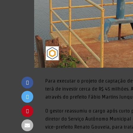
Para executar o projeto de captação de
terá de investir cerca de R$ 45 milhões. 
através do prefeito Fábio Martins Junqu
O gestor reassumiu o cargo após curto p
diretor do Serviço Autônomo Municipal 
vice-prefeito Renato Gouveia, para tra