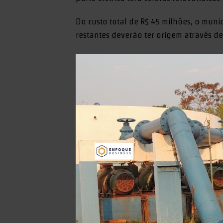
Do custo total de R$ 45 milhões, o munic
restantes deverão ter origem através 