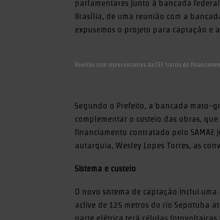
parlamentares junto à bancada federal
Brasília, de uma reunião com a bancad
expusemos o projeto para captação e 
Reunião com representantes da CEF tratou do financiame
Segundo o Prefeito, a bancada mato-
complementar o custeio das obras, que t
financiamento contratado pelo SAMAE j
autarquia, Wesley Lopes Torres, as conv
Sistema e custeio
O novo sistema de captação inclui uma
aclive de 125 metros do rio Sepotuba a
parte elétrica terá células fotovoltaica