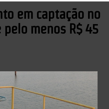
nto em captação no
e pelo menos R$ 45