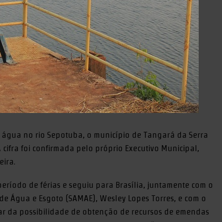
 água no rio Sepotuba, o município de Tangará da Serra
A cifra foi confirmada pelo próprio Executivo Municipal,
eira.
eríodo de férias e seguiu para Brasília, juntamente com o
de Água e Esgoto (SAMAE), Wesley Lopes Torres, e com o
tar da possibilidade de obtenção de recursos de emendas