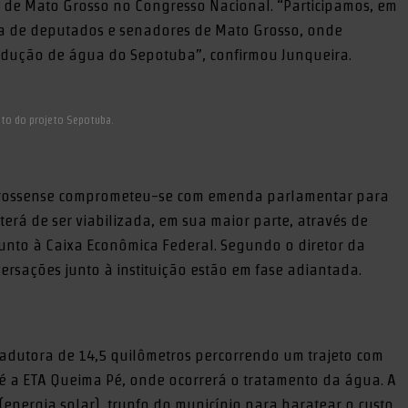
 de Mato Grosso no Congresso Nacional. “Participamos, em
a de deputados e senadores de Mato Grosso, onde
adução de água do Sepotuba”, confirmou Junqueira.
nto do projeto Sepotuba.
grossense comprometeu-se com emenda parlamentar para
erá de ser viabilizada, em sua maior parte, através de
unto à Caixa Econômica Federal. Segundo o diretor da
ersações junto à instituição estão em fase adiantada.
 adutora de 14,5 quilômetros percorrendo um trajeto com
té a ETA Queima Pé, onde ocorrerá o tratamento da água. A
s (energia solar), trunfo do município para baratear o custo.