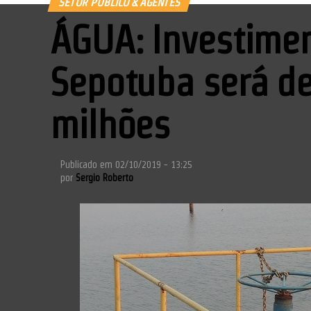
SETOR PÚBLICO & AGENTES
ÁGUA: Investime
Sepotuba será d
milhões
Publicado em
02/10/2019 - 13:25
por
Sergio Roberto