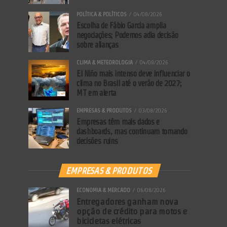
POLÍTICA & POLÍTICOS
04/08/2026
Escolha de Fábio Garcia amplia
negociações; Podemos adia decisão
sobre alianças
CLIMA & METEOROLOGIA
04/08/2026
El Niño mais intenso deve influenciar o
clima no Brasil até o verão de 2027;
MT em alerta
EMPRESAS & PRODUTOS
03/08/2026
Empresas têm mais dados e
dashboards, mas continuam tomando
decisões ruins
EMPRESAS & PRODUTOS
ECONOMIA & MERCADO
06/08/2026
Entregadores ganham nova
opção de crédito para motos e
bicicletas elétricas