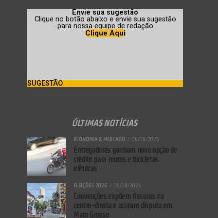
Envie sua sugestão
Clique no botão abaixo e envie sua sugestão
para nossa equipe de redação
Clique Aqui
SUGESTÃO
ÚLTIMAS NOTÍCIAS
ECONOMIA & MERCADO
06/08/2026
Entregadores ganham nova opção de
crédito para motos e bicicletas
elétricas
ELEIÇÕES 2026
05/08/2026
Convenções expõem fissuras na
centro-direita e acirram disputa em
Mato Grosso